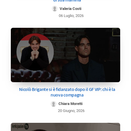
Valeria Costi
06 Luglio, 2026
Nicolò Brigante si è fidanzato dopo il GF VIP: chi è la
nuova compagna
Chiara Moretti
20 Giugno, 2026