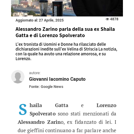
4878
Aggiornato al: 27 Aprile, 2025
Alessandro Zarino parla della sua ex Shaila
Gatta e di Lorenzo Spolverato
L'ex tronista di Uomini e Donne ha rilasciato delle
dichiarazioni inedite sull'ex Velina di Striscia La notizia,
con la quale ha avuto una relazione amorosa, e su
Lorenzo.
autore:
Giovanni Iacomino Caputo
Fonte: Google News
Alessandro Zarino parla della sua
L'ex tronista di Uomini e Donne ha rilasciato d
S
haila Gatta
e
Lorenzo
Spolverato
sono stati menzionati da
Alessandro Zarin
o, ex fidanzato di lei. I
due gieffini continuano a far parlare anche