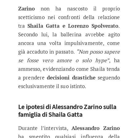
Zarino
non ha nascosto il proprio
scetticismo nei confronti della relazione
tra
Shaila Gatta e Lorenzo Spolverato
.
Secondo lui, la ballerina avrebbe agito
ancora una volta impulsivamente, come
già accaduto in passato.
“Non posso sapere
se fosse vero amore o solo hype”
, ha
ammesso, evidenziando come Shaila tenda
a prendere
decisioni drastiche
seguendo
esclusivamente il suo istinto.
Le ipotesi di Alessandro Zarino sulla
famiglia di Shaila Gatta
Durante l’intervista,
Alessandro Zarino
ha smentito qualsiasi influenza della