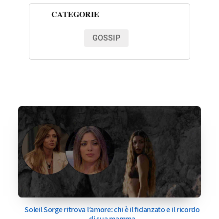
CATEGORIE
GOSSIP
Soleil Sorge ritrova l’amore: chi è il fidanzato e il ricordo
di sua mamma