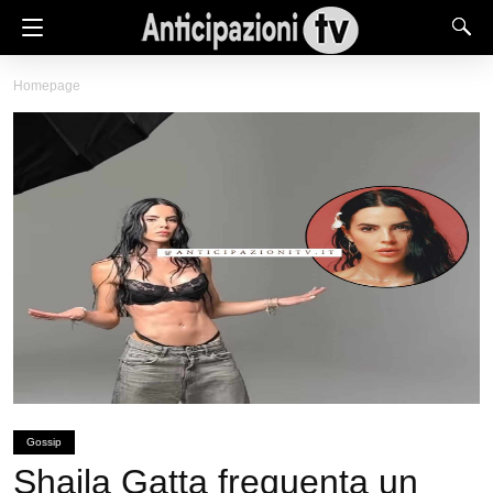
Homepage
Gossip
Shaila Gatta frequenta un