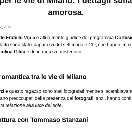
per le vie di Milano: i dettagli sul
amorosa.
le, 2025
e Fratello Vip 5
e attualmente giudice del programma
Cortesie
larlo sono stati i paparazzi del settimanale
Chi
, che hanno immor
olina Gilda
e di un ragazzo misterioso.
omantica tra le vie di Milano
zi
e questo ragazzo sono stati fotografati mentre si scambiava
vano preoccupati della presenza dei
fotografi
, anzi, hanno cont
ta relazione alla luce del sole
.
ottura con Tommaso Stanzani