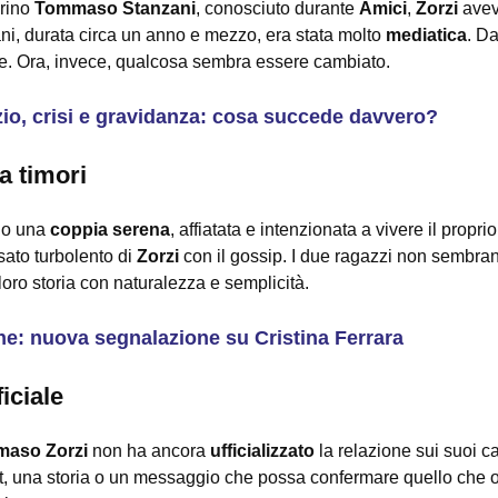
erino
Tommaso Stanzani
, conosciuto durante
Amici
,
Zorzi
avev
zani, durata circa un anno e mezzo, era stata molto
mediatica
. Da
le. Ora, invece, qualcosa sembra essere cambiato.
zio, crisi e gravidanza: cosa succede davvero?
a timori
no una
coppia serena
, affiatata e intenzionata a vivere il propr
sato turbolento di
Zorzi
con il gossip. I due ragazzi non sembrano
 loro storia con naturalezza e semplicità.
e: nuova segnalazione su Cristina Ferrara
iciale
aso Zorzi
non ha ancora
ufficializzato
la relazione sui suoi can
t, una storia o un messaggio che possa confermare quello che o