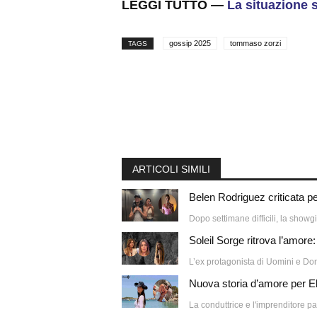
LEGGI TUTTO —
La situazione 
gossip 2025
tommaso zorzi
TAGS
ARTICOLI SIMILI
Belen Rodriguez criticata pe
Dopo settimane difficili, la showg
Soleil Sorge ritrova l’amore:
L’ex protagonista di Uomini e Donn
Nuova storia d’amore per Eli
La conduttrice e l'imprenditore pap