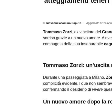
atteggiamenti teneri 
di
Giovanni Iacomino Caputo
-
Aggiornato al: 24 Apri
Tommaso Zorzi
, ex vincitore del
Grand
sorriso grazie a un nuovo amore. A rive
compagnia della sua inseparabile
cagn
Tommaso Zorzi: un’uscita r
Durante una passeggiata a Milano,
Zor
complicità evidente. I due non sembra
confermando il desiderio di
vivere ques
Un nuovo amore dopo la r