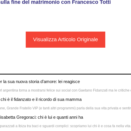
sulla fine del matrimonio con Francesco Totti
Visualizza Articolo Originale
r la sua nuova storia d’amore: lei reagisce
irl argentina torna a mostrarsi felice sui social con Gaetano Fidanzati ma le critich
 chi è il fidanzato e il ricordo di sua mamma
e, Grande Fratello VIP (e tanti altri programmi) parla della sua vita privata e sent
sabetta Gregoraci: chi è lui e quanti anni ha
arazzati a Ibiza tra baci e sguardi complici: scopriamo lui chi è e cosa fa nella vita