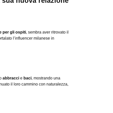
la sua nuova relazione
 per gli ospiti
, sembra aver ritrovato il
talato l’influencer milanese in
no
abbracci
e
baci
, mostrando una
inuato il loro cammino con naturalezza,