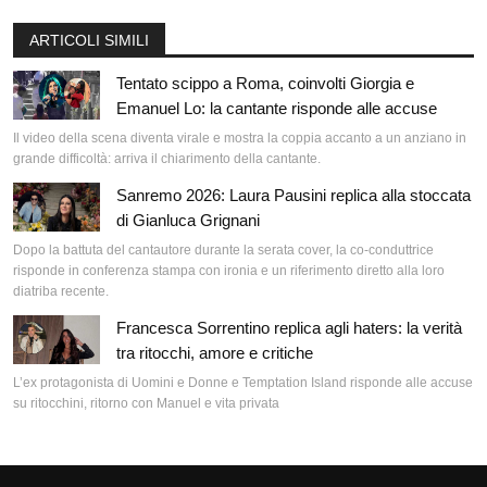
ARTICOLI SIMILI
Tentato scippo a Roma, coinvolti Giorgia e
Emanuel Lo: la cantante risponde alle accuse
Il video della scena diventa virale e mostra la coppia accanto a un anziano in
grande difficoltà: arriva il chiarimento della cantante.
Sanremo 2026: Laura Pausini replica alla stoccata
di Gianluca Grignani
Dopo la battuta del cantautore durante la serata cover, la co-conduttrice
risponde in conferenza stampa con ironia e un riferimento diretto alla loro
diatriba recente.
Francesca Sorrentino replica agli haters: la verità
tra ritocchi, amore e critiche
L’ex protagonista di Uomini e Donne e Temptation Island risponde alle accuse
su ritocchini, ritorno con Manuel e vita privata