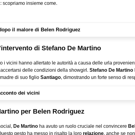
o
: scopriamo insieme come.
dopo il malore di Belen Rodriguez
’intervento di Stefano De Martino
i vicini hanno allertato le autorità a causa delle urla provenie
 accertarsi delle condizioni della showgirl.
Stefano De Martino
madre di suo figlio
Santiago
, dimostrando un forte senso di resp
cconto dei vicini
Martino per Belen Rodriguez
social,
De Martino
ha avuto un ruolo cruciale nel convincere
Be
Questo gesto ha messo in risalto la loro
relazione
, anche se non