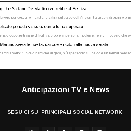
g che Stefano De Martino vorrebbe al Festival
l lavoro per costruire il cast che salirà sul palco dell’Ariston, tra ascolti di brani e pr
elicato periodo vissuto: come lo ha superato
lenzio dopo settimane difficili tra problemi personali, polemiche e un ricovero che 
rtino svela le novità: dai due vincitori alla nuova serata
a cambia volto: nuove dinamiche di gara, più spettacolo sul palco e un format pensa
Anticipazioni TV e News
SEGUICI SUI PRINCIPALI SOCIAL NETWORK.