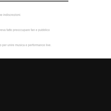
ime indiscrezioni.
aveva fatto preoccupare fan e pubblico
to per unire musica e performance live.