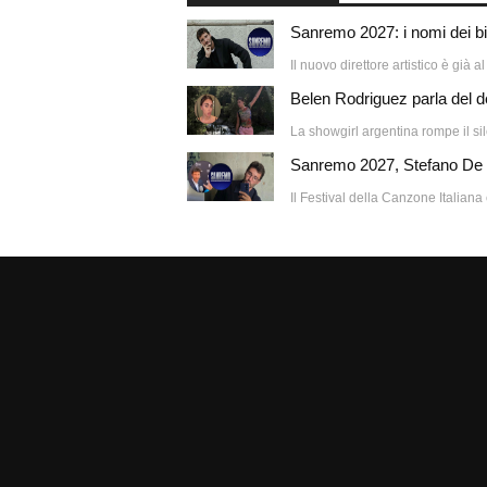
Sanremo 2027: i nomi dei bi
Il nuovo direttore artistico è già a
Belen Rodriguez parla del d
La showgirl argentina rompe il si
Sanremo 2027, Stefano De Ma
Il Festival della Canzone Italian