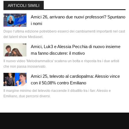
ARTICOLI SIMILI
Amici 26, arrivano due nuovi professori? Spuntano
i nomi
Dopo l’ultima edizione potrebbero esserci dei cambiamenti importanti nel cast
del talent show Mediaset.
Amici, Luk3 e Alessia Pecchia di nuovo insieme
ma fanno discutere: il motivo
Il nuovo video 'Melodrammatica' scatena un botta e risposta tra i due artisti
che non passa inosservato.
Amici 25, televoto al cardiopalma: Alessio vince
con il 50,08% contro Emiliano
Il margine minimo del televoto riaccende il dibattito tra i fan: Alessio e
Emiliano, due percorsi diversi.