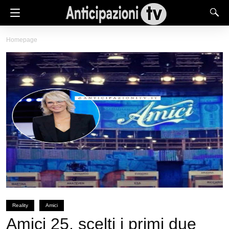
Homepage
Reality
Amici
Amici 25, scelti i primi due