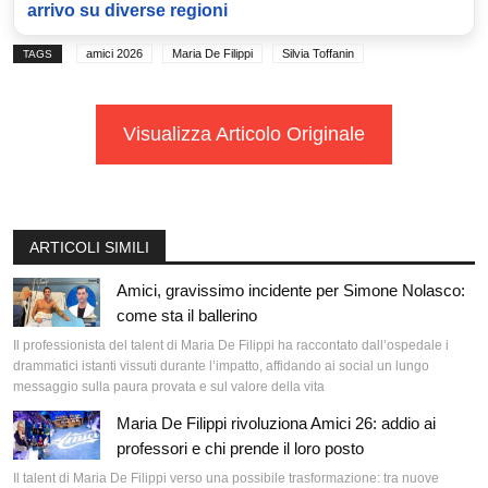
arrivo su diverse regioni
amici 2026
Maria De Filippi
Silvia Toffanin
TAGS
Visualizza Articolo Originale
ARTICOLI SIMILI
Amici, gravissimo incidente per Simone Nolasco:
come sta il ballerino
Il professionista del talent di Maria De Filippi ha raccontato dall’ospedale i
drammatici istanti vissuti durante l’impatto, affidando ai social un lungo
messaggio sulla paura provata e sul valore della vita
Maria De Filippi rivoluziona Amici 26: addio ai
professori e chi prende il loro posto
Il talent di Maria De Filippi verso una possibile trasformazione: tra nuove