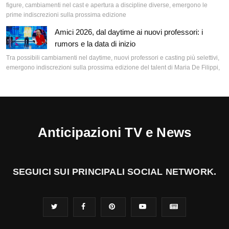
figure, cambiamenti nel cast e apertura a discipline diverse, emergono le
prime indiscrezioni sulla prossima edizione
Amici 2026, dal daytime ai nuovi professori: i
rumors e la data di inizio
Tra possibili cambiamenti nel daytime, nuovi professori e casting più selettivi,
emergono indiscrezioni sulla prossima edizione del talent di Maria De Filippi,
Anticipazioni TV e News
SEGUICI SUI PRINCIPALI SOCIAL NETWORK.