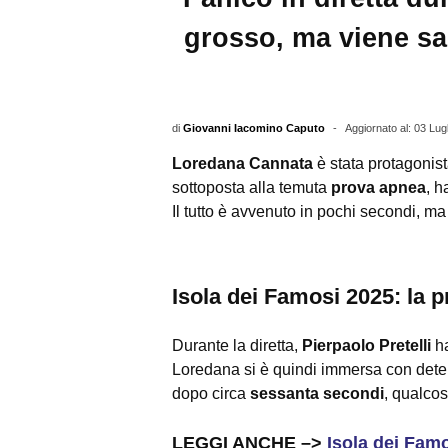
grosso, ma viene sa
di
Giovanni Iacomino Caputo
-
Aggiornato al: 03 Lug
Loredana Cannata
è stata protagonis
sottoposta alla temuta
prova apnea
, h
Il tutto è avvenuto in pochi secondi, m
Isola dei Famosi 2025: la 
Durante la diretta,
Pierpaolo Pretelli
ha
Loredana si è quindi immersa con det
dopo circa
sessanta secondi
, qualcos
LEGGI ANCHE –>
Isola dei Famo