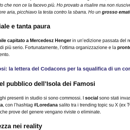
ito che non ce la facevo più. Ho provato a risalire ma non riuscivo
dere aria, picchiavo la testa contro la sbarra. Ho un
grosso ema
ale e tanta paura
mile capitato a Mercedesz Henger
in un’edizione passata del re
 di più serio. Fortunatamente, l’ottima organizzazione e la
pront
ento.
si: la lettera del Codacons per la squalifica di un c
del pubblico dell’Isola dei Famosi
aghi presenti in studio si sono commossi. I
social
sono stati inva
ta
, con l’hashtag
#Loredana
salito tra i trending topic su X (ex T
che prove del genere vengano riviste o eliminate.
zza nei reality