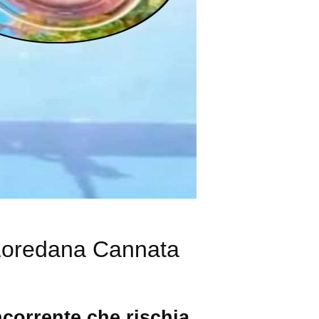
 Loredana Cannata
oncorrente che rischia