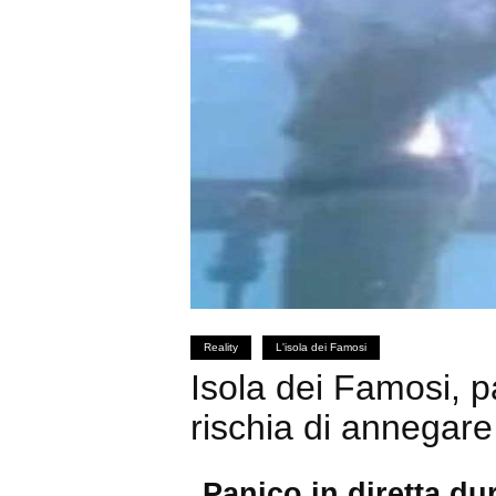
Reality
L'isola dei Famosi
Isola dei Famosi, 
rischia di annegare
Panico in diretta dur