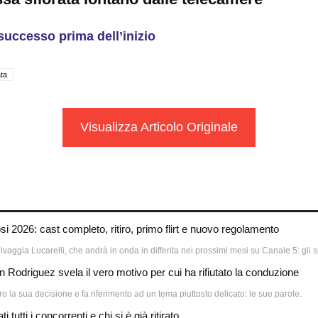
uccesso prima dell’inizio
ta
Visualizza Articolo Originale
si 2026: cast completo, ritiro, primo flirt e nuovo regolamento
Selvaggia Lucarelli, che andrà in onda in differita nei prossimi mesi su Canale 5: gli s
 Rodriguez svela il vero motivo per cui ha rifiutato la conduzione
ro la sua decisione e fa riferimento ad un tema piuttosto delicato: le sue parole.
 tutti i concorrenti e chi si è già ritirato