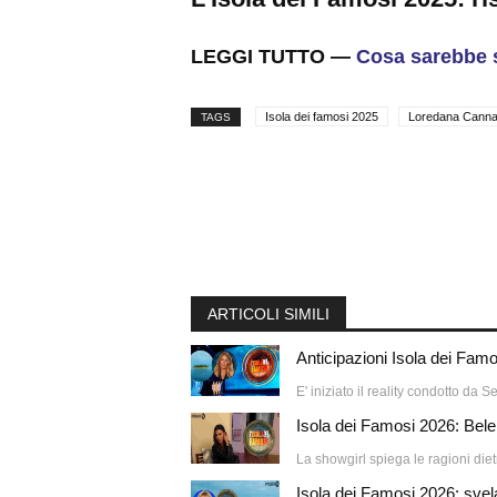
LEGGI TUTTO —
Cosa sarebbe s
Isola dei famosi 2025
Loredana Canna
TAGS
ARTICOLI SIMILI
Anticipazioni Isola dei Famo
E' iniziato il reality condotto da 
Isola dei Famosi 2026: Belen
La showgirl spiega le ragioni diet
Isola dei Famosi 2026: svelati