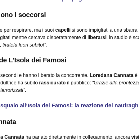
gono i soccorsi
re per respirare, ma i suoi
capelli
si sono impigliati a una sbarra
gitati mentre cercava disperatamente di
liberarsi
. In studio è s
 tiratela fuori subito!”
.
de L’Isola dei Famosi
 secondi e hanno liberato la concorrente.
Loredana Cannata
è 
duttrice ha subito
rassicurato
il pubblico:
“Grazie alla prontezz
terrorizzati”
.
squalo all’Isola dei Famosi: la reazione dei naufragh
nnata
a Cannata
ha parlato direttamente in collegamento, ancora
vis