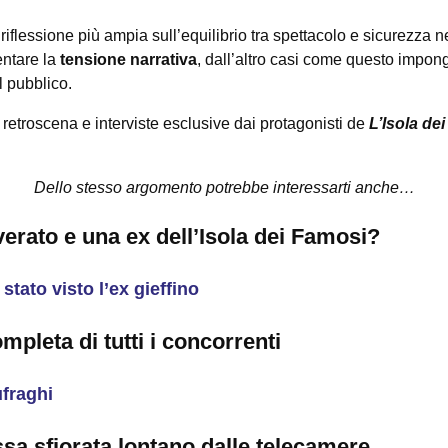
 riflessione più ampia sull’equilibrio tra spettacolo e sicurezza n
entare la
tensione narrativa
, dall’altro casi come questo impon
l pubblico.
retroscena e interviste esclusive dai protagonisti de
L’Isola de
Dello stesso argomento potrebbe interessarti anche…
erato e una ex dell’Isola dei Famosi?
stato visto l’ex gieffino
ompleta di tutti i concorrenti
ufraghi
ssa sfiorata lontano dalle telecamere