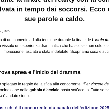
lvata in tempo dai soccorsi. Ecco 
sue parole a caldo.
lio, 2025
ta di un momento ad alta tensione durante la finale de
L’Isola d
a vissuto un’esperienza drammatica che ha scosso non solo lo st
a l’impressione lasciata è stata indelebile. Scopriamo cosa è su
prova apnea e l’inizio del dramma
 spiegato le regole della sfida alla concorrente:
“Per vincere de
erminazione nella
gabbia d’acciaio
posta sott’acqua. Tutto sem
a è andato storto.
si: chi è il concorrente più pagato dell’edizione 202