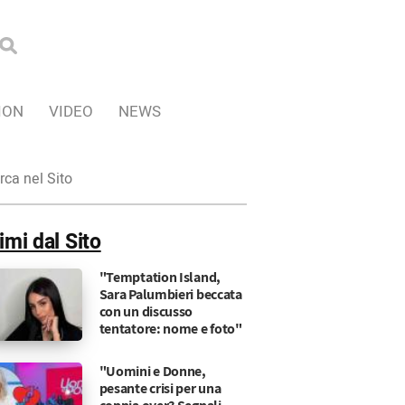
ION
VIDEO
NEWS
ca
imi dal Sito
"Temptation Island,
Sara Palumbieri beccata
con un discusso
tentatore: nome e foto"
"Uomini e Donne,
pesante crisi per una