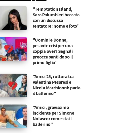
"Temptation Island,
Sara Palumbieri beccata
con un discusso
tentatore: nome e foto"
"Uomini e Donne,
pesante crisi per una
coppia over? Segnali
preoccupanti dopo il
primo figlio"
"Amici 25, rottura tra
Valentina Pesaresi e
Nicola Marchionni: parla
il ballerino"
"Amici, gravissimo
incidente per Simone
Nolasco: come sta il
ballerino"