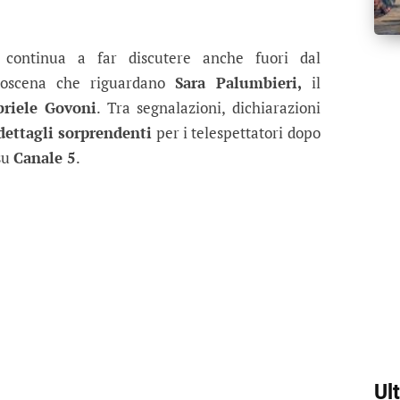
insieme dopo Temptation Island? La r
a emergono nuove dichiarazioni sul rapporto tra la 
continua a far discutere anche fuori dal
roscena che riguardano
Sara Palumbieri,
il
riele Govoni
. Tra segnalazioni, dichiarazioni
ettagli sorprendenti
per i telespettatori dopo
su
Canale 5
.
Ul