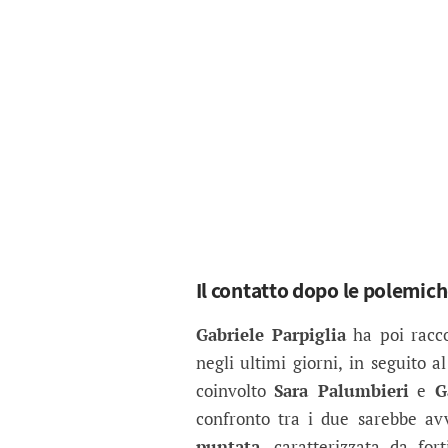
Il contatto dopo le polemic
Gabriele Parpiglia
ha poi racco
negli ultimi giorni, in seguito 
coinvolto
Sara Palumbieri
e
G
confronto tra i due sarebbe a
puntata
, caratterizzata da for