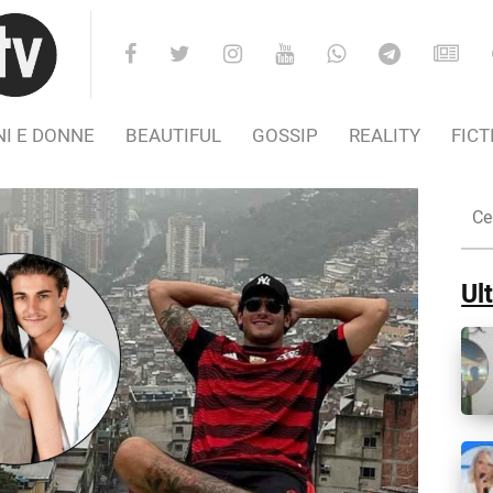
I E DONNE
BEAUTIFUL
GOSSIP
REALITY
FICT
Cer
nel
Sito
Ult