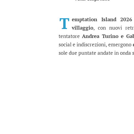
Sara e Andrea stanno 
Dopo le polemiche sul programm
T
emptation Island 2026
villaggio
, con nuovi ret
tentatore
Andrea Turino e Gab
social e indiscrezioni, emergono
d
sole due puntate andate in onda 