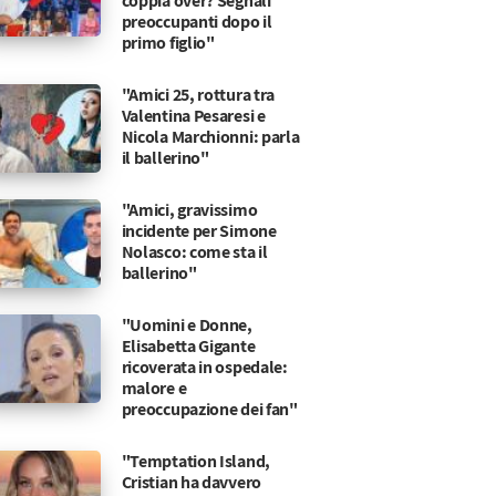
coppia over? Segnali
preoccupanti dopo il
primo figlio"
"Amici 25, rottura tra
Valentina Pesaresi e
Nicola Marchionni: parla
il ballerino"
"Amici, gravissimo
incidente per Simone
Nolasco: come sta il
ballerino"
"Uomini e Donne,
Elisabetta Gigante
ricoverata in ospedale:
malore e
preoccupazione dei fan"
"Temptation Island,
Cristian ha davvero