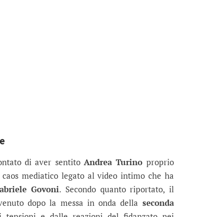
he
ntato di aver sentito
Andrea Turino
proprio
al caos mediatico legato al video intimo che ha
abriele Govoni
. Secondo quanto riportato, il
vvenuto dopo la messa in onda della
seconda
ti tensioni e dalle reazioni del fidanzato nei