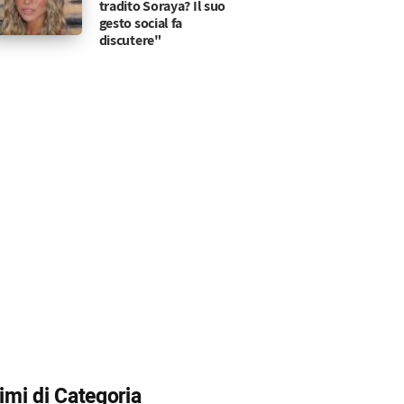
tradito Soraya? Il suo
gesto social fa
ivelazione del tentatore
fidanzata e il tentatore: ecco cosa è stato raccon
discutere"
timi di Categoria