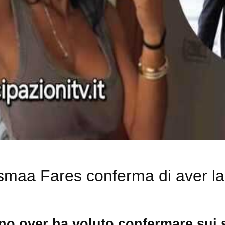
maa Fares conferma di aver las
no over ha voluto confermare sui so