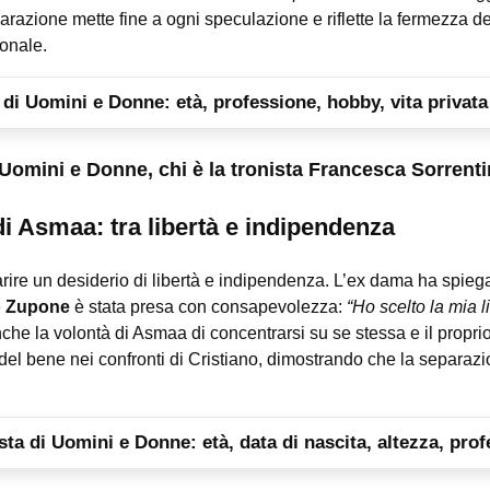
razione mette fine a ogni speculazione e riflette la fermezza 
sonale.
a di Uomini e Donne: età, professione, hobby, vita privata
Uomini e Donne, chi è la tronista Francesca Sorrent
di Asmaa: tra libertà e indipendenza
arire un desiderio di libertà e indipendenza. L’ex dama ha spieg
o Zupone
è stata presa con consapevolezza:
“Ho scelto la mia li
che la volontà di Asmaa di concentrarsi su se stessa e il propri
el bene nei confronti di Cristiano, dimostrando che la separa
ta di Uomini e Donne: età, data di nascita, altezza, profe