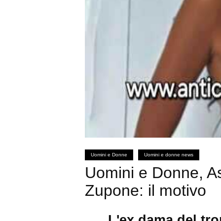
Uomini e Donne
Uomini e donne news
Uomini e Donne, As
Zupone: il motivo
L'ex dama del tro