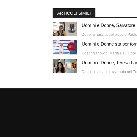
ARTICOLI SIMILI
Uomini e Donne, Salvatore Di 
Dopo la nascita del piccolo Paolo,
Uomini e Donne sta per torna
Il dating show di Maria De Filippi 
Uomini e Donne, Teresa Lange
Dopo lo schianto avvenuto nel Tre