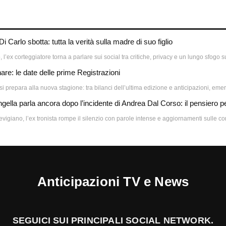
Carlo sbotta: tutta la verità sulla madre di suo figlio
 l’ex corteggiatore torna a parlare sui social tra critiche, privacy e un lungo sfogo 
re: le date delle prime Registrazioni
si prepara alla nuova stagione: tra bilanci dell’ultima edizione e anticipazioni, emer
lla parla ancora dopo l’incidente di Andrea Dal Corso: il pensiero pe
vigiano, l’ex tronista rompe il silenzio con parole intense e aggiornamenti sulle con
Anticipazioni TV e News
SEGUICI SUI PRINCIPALI SOCIAL NETWORK.