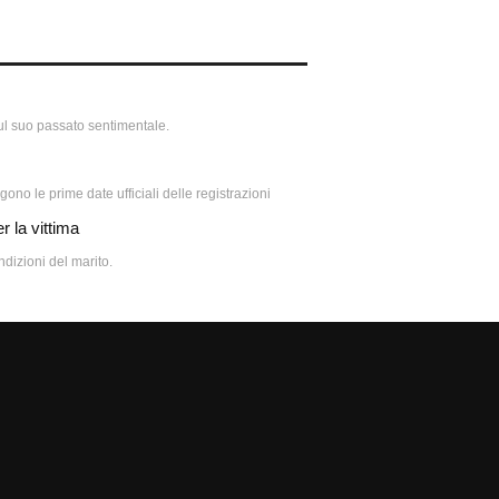
sul suo passato sentimentale.
gono le prime date ufficiali delle registrazioni
r la vittima
dizioni del marito.