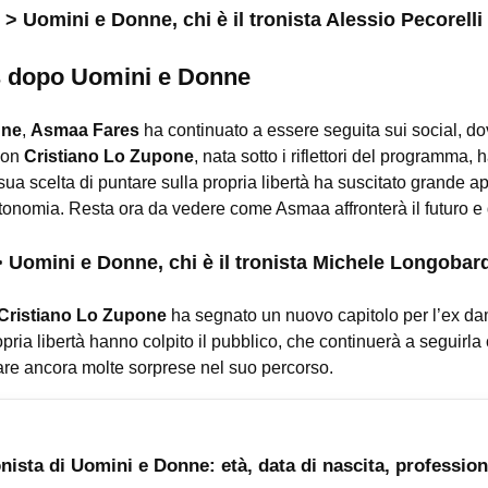
> Uomini e Donne, chi è il tronista Alessio Pecorelli
s dopo Uomini e Donne
nne
,
Asmaa Fares
ha continuato a essere seguita sui social, d
 con
Cristiano Lo Zupone
, nata sotto i riflettori del programma, 
 sua scelta di puntare sulla propria libertà ha suscitato grande 
nomia. Resta ora da vedere come Asmaa affronterà il futuro e q
> Uomini e Donne, chi è il tronista Michele Longobard
Cristiano Lo Zupone
ha segnato un nuovo capitolo per l’ex d
opria libertà hanno colpito il pubblico, che continuerà a seguirl
vare ancora molte sorprese nel suo percorso.
nista di Uomini e Donne: età, data di nascita, professione