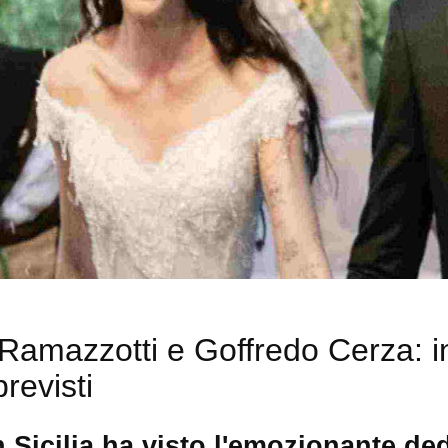
amazzotti e Goffredo Cerza: inv
revisti
n Sicilia ha visto l'emozionante de