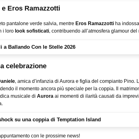
r e Eros Ramazzotti
to pantalone verde salvia, mentre
Eros Ramazzotti
ha indossa
 i loro
look sofisticati
, contribuendo all’atmosfera glamour del
li a Ballando Con le Stelle 2026
lla celebrazione
aniele
, amica d’infanzia di Aurora e figlia del compianto Pino
endendo il momento ancora più speciale per la coppia. Il matrimo
edica musicale di
Aurora
ai momenti di ilarità causati da imprevis
a.
 shock su una coppia di Temptation Island
 e appuntamento con le prossime news!