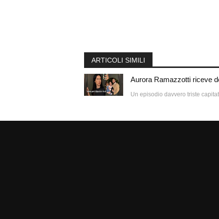
ARTICOLI SIMILI
Aurora Ramazzotti riceve de
Un episodio davvero triste capitato