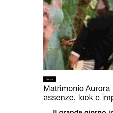
News
Matrimonio Aurora R
assenze, look e imp
Il grande giorno i