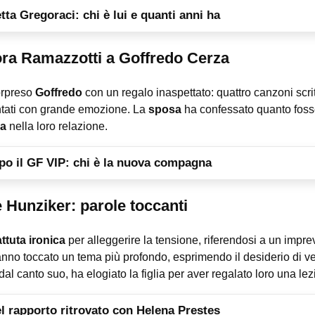
ta Gregoraci: chi è lui e quanti anni ha
ora Ramazzotti a Goffredo Cerza
rpreso
Goffredo
con un regalo inaspettato: quattro canzoni scrit
ntati con grande emozione. La
sposa
ha confessato quanto fosse 
a
nella loro relazione.
opo il GF VIP: chi è la nuova compagna
 Hunziker: parole toccanti
ttuta ironica
per alleggerire la tensione, riferendosi a un impre
anno toccato un tema più profondo, esprimendo il desiderio di ve
 dal canto suo, ha elogiato la figlia per aver regalato loro una lez
el rapporto ritrovato con Helena Prestes