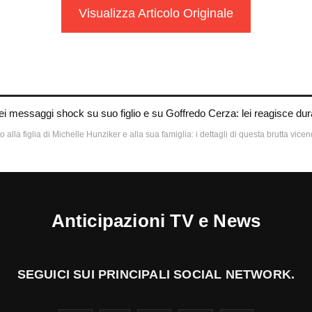
Visualizza Articolo Originale
i messaggi shock su suo figlio e su Goffredo Cerza: lei reagisce d
 alla figlia di Michelle Hunziker e alla sua famiglia: i dettagli di questa brutta vice
Anticipazioni TV e News
SEGUICI SUI PRINCIPALI SOCIAL NETWORK.