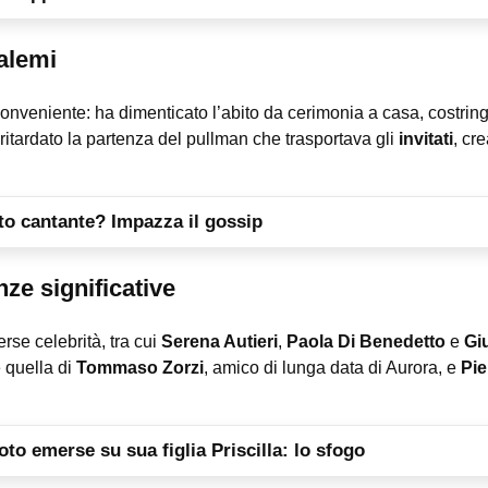
alemi
onveniente: ha dimenticato l’abito da cerimonia a casa, costrin
ritardato la partenza del pullman che trasportava gli
invitati
, cr
oto cantante? Impazza il gossip
enze significative
erse celebrità, tra cui
Serena Autieri
,
Paola Di Benedetto
e
Giu
 quella di
Tommaso Zorzi
, amico di lunga data di Aurora, e
Pie
foto emerse su sua figlia Priscilla: lo sfogo