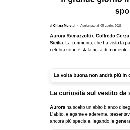
spos
di
Chiara Moretti
-
Aggiornato al: 05 Luglio, 2026
Aurora Ramazzotti
e
Goffredo Cerza
Sicilia
. La cerimonia, che ha visto la p
celebrazione è stata ricca di momenti to
La volta buona non andrà più in 
La curiosità sul vestito d
Aurora
ha scelto un abito bianco dise
L’abito, elegante e aderente, presentav
ancora più speciale, legando le
genera