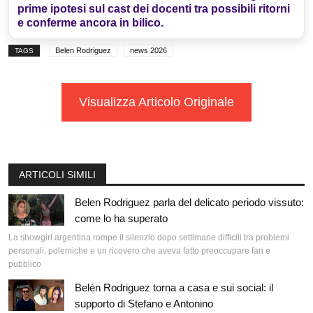
prime ipotesi sul cast dei docenti tra possibili ritorni
e conferme ancora in bilico.
Belen Rodriguez
news 2026
TAGS
Visualizza Articolo Originale
ARTICOLI SIMILI
Belen Rodriguez parla del delicato periodo vissuto:
come lo ha superato
La showgirl argentina rompe il silenzio dopo settimane difficili tra problemi
personali, polemiche e un ricovero che aveva fatto preoccupare fan e
pubblico
Belén Rodriguez torna a casa e sui social: il
supporto di Stefano e Antonino