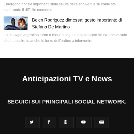
Emergono notizie importanti sulla salute della showgirl e su come sta
superando il difficile momento.
Belen Rodriguez dimessa: gesto importante di
Stefano De Martino
La showgirl argentina torna a casa in seguito alla delicata situazione vissuta
che ha costretto anche le forze dell'ordine a intervenire.
Anticipazioni TV e News
SEGUICI SUI PRINCIPALI SOCIAL NETWORK.