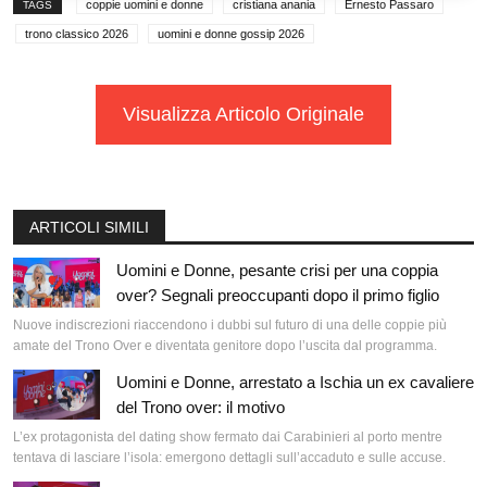
coppie uomini e donne
cristiana anania
Ernesto Passaro
TAGS
trono classico 2026
uomini e donne gossip 2026
Visualizza Articolo Originale
ARTICOLI SIMILI
Uomini e Donne, pesante crisi per una coppia
over? Segnali preoccupanti dopo il primo figlio
Nuove indiscrezioni riaccendono i dubbi sul futuro di una delle coppie più
amate del Trono Over e diventata genitore dopo l’uscita dal programma.
Uomini e Donne, arrestato a Ischia un ex cavaliere
del Trono over: il motivo
L’ex protagonista del dating show fermato dai Carabinieri al porto mentre
tentava di lasciare l’isola: emergono dettagli sull’accaduto e sulle accuse.