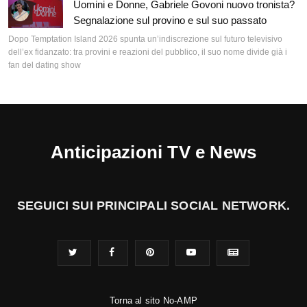
Uomini e Donne, Gabriele Govoni nuovo tronista?
Segnalazione sul provino e sul suo passato
Dopo Temptation Island 2026 spunta un’indiscrezione sul futuro televisivo
dell’ex fidanzato: tra provini e reazioni del pubblico, il suo nome divide già i
fan del dating show
Anticipazioni TV e News
SEGUICI SUI PRINCIPALI SOCIAL NETWORK.
Torna al sito No-AMP