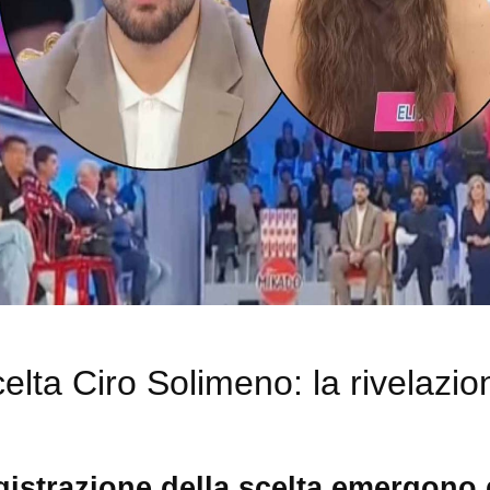
lta Ciro Solimeno: la rivelazio
istrazione della scelta emergono d