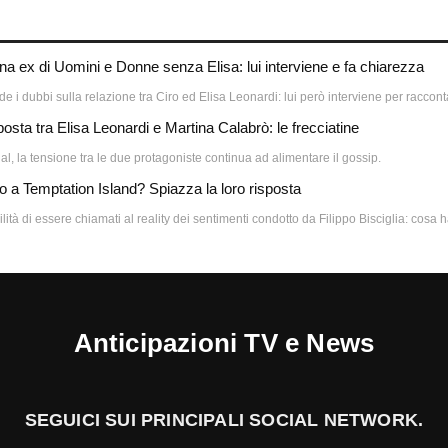
a ex di Uomini e Donne senza Elisa: lui interviene e fa chiarezza
i dubbi sulla relazione tra Ciro ed Elisa Leonardi: lui però interviene per racconta
osta tra Elisa Leonardi e Martina Calabrò: le frecciatine
l, la tensione tra le due protagoniste continua ad alimentare il gossip.
o a Temptation Island? Spiazza la loro risposta
lità di essere chiamati al reality dei sentimenti condotto da Filippo Bisciglia: cosa 
Anticipazioni TV e News
SEGUICI SUI PRINCIPALI SOCIAL NETWORK.