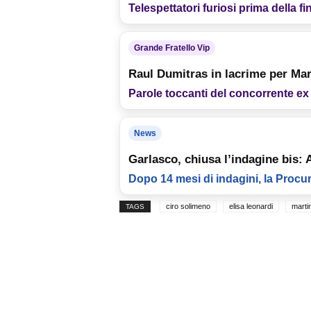
Telespettatori furiosi prima della fi
Grande Fratello Vip
Raul Dumitras in lacrime per Mar
Parole toccanti del concorrente ex
News
Garlasco, chiusa l’indagine bis:
Dopo 14 mesi di indagini, la Procur
ciro solimeno
elisa leonardi
marti
TAGS