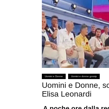
Uomini e Donne
Uomini e donne gossip
Uomini e Donne, sce
Elisa Leonardi
A poche ore dalla reg