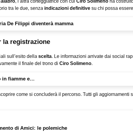
Calabrò
, l’altra corteggiatrice con cui
Ciro Solimeno
ha costruito
rio tra le due, senza
indicazioni definitive
su chi possa essere 
ria De Filippi diventerà mamma
 la registrazione
li sull’esito della
scelta
. Le informazioni arrivate dai social r
ivamente il finale del trono di
Ciro Solimeno
.
o in fiamme e…
oprire come si concluderà il percorso. Tutti gli aggiornamenti su
amento di Amici: le polemiche