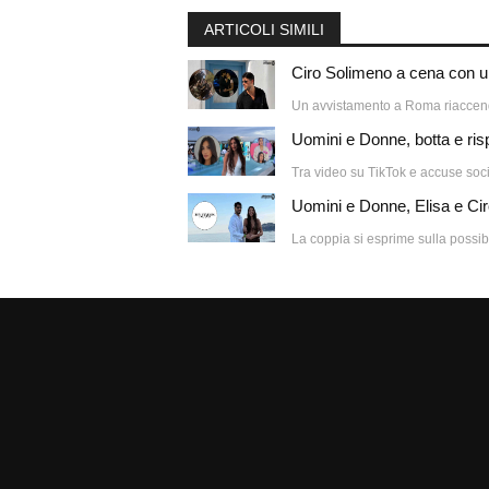
ARTICOLI SIMILI
Ciro Solimeno a cena con un
Un avvistamento a Roma riaccende 
Uomini e Donne, botta e risp
Tra video su TikTok e accuse socia
Uomini e Donne, Elisa e Cir
La coppia si esprime sulla possibi