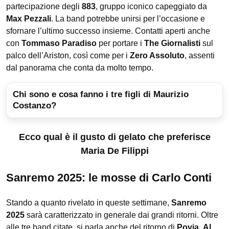
partecipazione degli
883
, gruppo iconico capeggiato da
Max Pezzali
. La band potrebbe unirsi per l’occasione e
sfornare l’ultimo successo insieme. Contatti aperti anche
con
Tommaso Paradiso
per portare i
The Giornalisti
sul
palco dell’Ariston, così come per i
Zero Assoluto
, assenti
dal panorama che conta da molto tempo.
Chi sono e cosa fanno i tre figli di Maurizio
Costanzo?
Ecco qual è il gusto di gelato che preferisce
Maria De Filippi
Sanremo 2025: le mosse di Carlo Conti
Stando a quanto rivelato in queste settimane,
Sanremo
2025
sarà caratterizzato in generale dai grandi ritorni. Oltre
alle tre band citate, si parla anche del ritorno di
Povia
,
Al