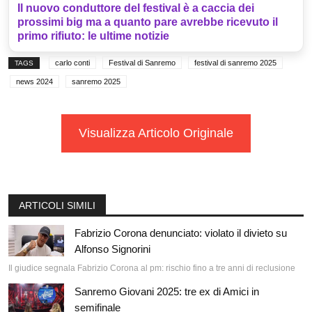
Il nuovo conduttore del festival è a caccia dei
prossimi big ma a quanto pare avrebbe ricevuto il
primo rifiuto: le ultime notizie
carlo conti
Festival di Sanremo
festival di sanremo 2025
TAGS
news 2024
sanremo 2025
Visualizza Articolo Originale
ARTICOLI SIMILI
Fabrizio Corona denunciato: violato il divieto su
Alfonso Signorini
Il giudice segnala Fabrizio Corona al pm: rischio fino a tre anni di reclusione
Sanremo Giovani 2025: tre ex di Amici in
semifinale