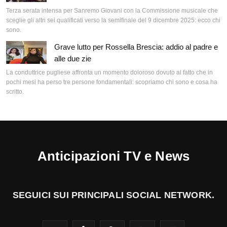
Terza serata intensa per Sanremo Giovani con la Commissione musicale che
sceglie gli altri sei qualificati verso la semifinale del 9 dicembre 2025: ecco chi
sono.
Grave lutto per Rossella Brescia: addio al padre e
alle due zie
La conduttrice pugliese affronta un momento doloroso dovuto al fatto che in
pochi mesi ha perso tre persone fondamentali: scopriamo chi sono e cosa ha
scritto.
Anticipazioni TV e News
SEGUICI SUI PRINCIPALI SOCIAL NETWORK.