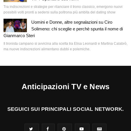
Tra indiscrezioni e strategie per rilanciare il trono classico, emergono nuovi
possibili volti pronti a sedersi sulla poltrona più ambita del dating show
Uomini e Donne, altre segnalazioni su Ciro
Solimeno: chi sceglie e perchè spunta il nome di
Gianmarco Steri
Il tronista campano si avvicina alla scelta tra Elisa Leonardi e Martina Calabrò,
ma nuove indiscrezioni alimentano dubbi e polemiche.
Anticipazioni TV e News
SEGUICI SUI PRINCIPALI SOCIAL NETWORK.