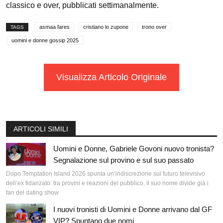
classico e over, pubblicati settimanalmente.
asmaa fares
cristiano lo zupone
trono over
TAGS
uomini e donne gossip 2025
Visualizza Articolo Originale
ARTICOLI SIMILI
Uomini e Donne, Gabriele Govoni nuovo tronista?
Segnalazione sul provino e sul suo passato
Dopo Temptation Island 2026 spunta un’indiscrezione sul futuro televisivo
dell’ex fidanzato: tra provini e reazioni del pubblico, il suo nome divide già i
fan del dating show
I nuovi tronisti di Uomini e Donne arrivano dal GF
VIP? Spuntano due nomi