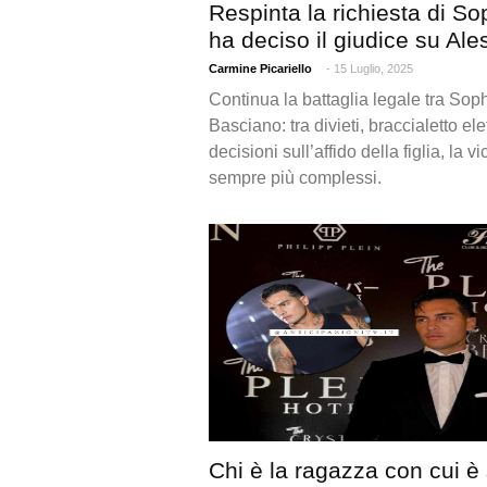
Respinta la richiesta di S
ha deciso il giudice su Al
Carmine Picariello
- 15 Luglio, 2025
Continua la battaglia legale tra So
Basciano: tra divieti, braccialetto ele
decisioni sull’affido della figlia, la
sempre più complessi.
Chi è la ragazza con cui è 