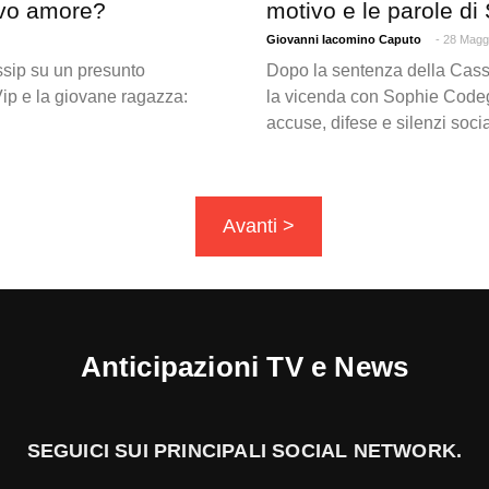
ovo amore?
motivo e le parole d
Giovanni Iacomino Caputo
- 28 Magg
ossip su un presunto
Dopo la sentenza della Cassa
Vip e la giovane ragazza:
la vicenda con Sophie Codego
accuse, difese e silenzi soci
Avanti >
Anticipazioni TV e News
SEGUICI SUI PRINCIPALI SOCIAL NETWORK.