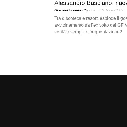
Alessandro Basciano: nu
Giovanni Iacomino Caputo
- 19 Giugno, 2025
Tra discoteca e resort, esplode il g
avvicinamento tra l’ex volto del GF 
verità o semplice frequentazione?