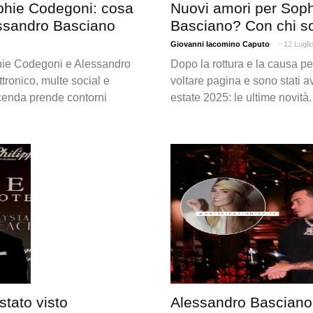
ophie Codegoni: cosa
Nuovi amori per Sop
essandro Basciano
Basciano? Con chi son
Giovanni Iacomino Caputo
- 12 Lugli
phie Codegoni e Alessandro
Dopo la rottura e la causa p
ttronico, multe social e
voltare pagina e sono stati a
 vicenda prende contorni
estate 2025: le ultime novità.
stato visto
Alessandro Basciano sp