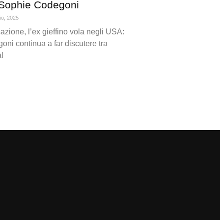
i Sophie Codegoni
io, 2025
zione, l’ex gieffino vola negli USA:
ni continua a far discutere tra
al