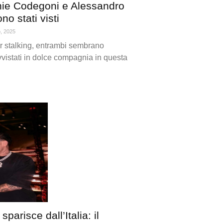
hie Codegoni e Alessandro
o stati visti
o, 2025
er stalking, entrambi sembrano
vvistati in dolce compagnia in questa
arisce dall’Italia: il