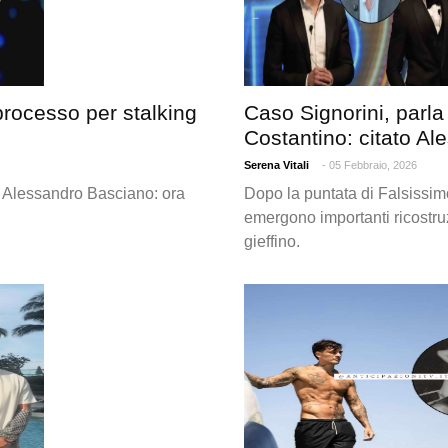
processo per stalking
Caso Signorini, parla
Costantino: citato A
Serena Vitali
- 05 Febbraio, 2026
er Alessandro Basciano: ora
Dopo la puntata di Falsissimo
emergono importanti ricostruz
gieffino.